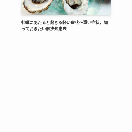
牡蠣にあたると起きる軽い症状〜重い症状。知
っておきたい解決知恵袋