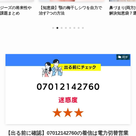
ジーズの将来性や
【知恵袋】顎の梅干しシワを自力で
鼻づまり(両方)
課題まとめ
治す7つの方法
解決知恵袋７選
雑学
【出る前に確認】07012142760の着信は電力切替営業