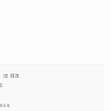
目次
応
）
と伝える