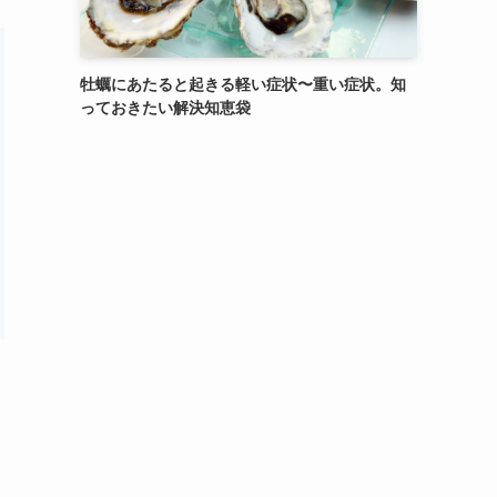
牡蠣にあたると起きる軽い症状〜重い症状。知
っておきたい解決知恵袋