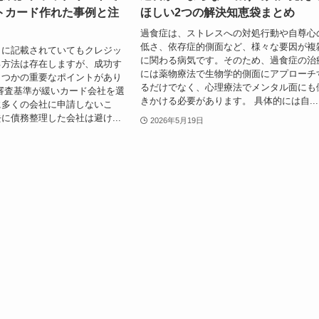
トカード作れた事例と注
ほしい2つの解決知恵袋まとめ
過食症は、ストレスへの対処行動や自尊心
低さ、依存症的側面など、様々な要因が複
トに記載されていてもクレジッ
に関わる病気です。そのため、過食症の治
る方法は存在しますが、成功す
には薬物療法で生物学的側面にアプローチ
くつかの重要なポイントがあり
るだけでなく、心理療法でメンタル面にも
審査基準が緩いカード会社を選
きかける必要があります。 具体的には自...
に多くの会社に申請しないこ
に債務整理した会社は避け...
2026年5月19日