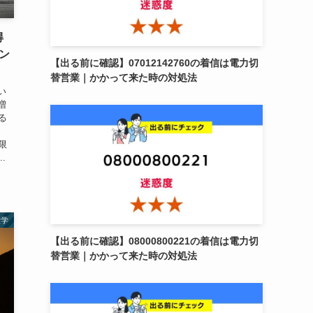
得
ン
【出る前に確認】07012142760の着信は電力切
替営業｜かかって来た時の対処法
い
増
る
か
限
.
雑学
【出る前に確認】08000800221の着信は電力切
替営業｜かかって来た時の対処法