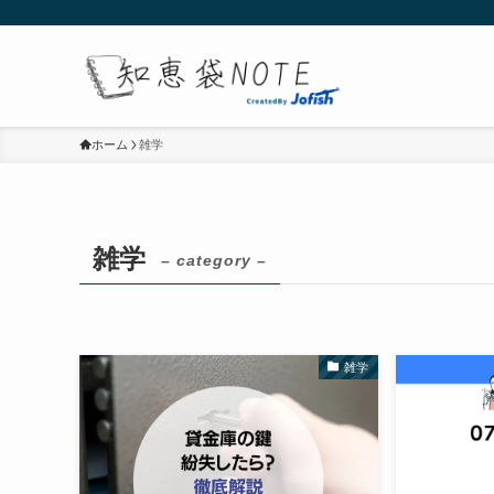
ホーム
雑学
雑学
– category –
雑学