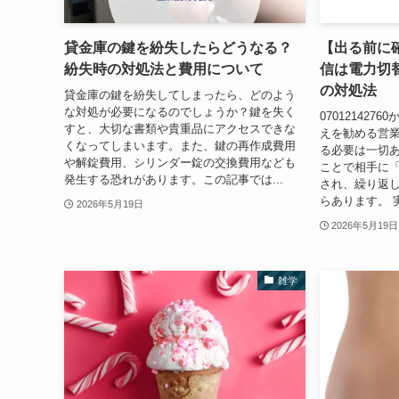
貸金庫の鍵を紛失したらどうなる？
【出る前に確認
紛失時の対処法と費用について
信は電力切
の対処法
貸金庫の鍵を紛失してしまったら、どのよう
な対処が必要になるのでしょうか？鍵を失く
07012142
すと、大切な書類や貴重品にアクセスできな
えを勧める営業
くなってしまいます。また、鍵の再作成費用
る必要は一切
や解錠費用、シリンダー錠の交換費用なども
ことで相手に
発生する恐れがあります。この記事では...
され、繰り返
らあります。 
2026年5月19日
2026年5月19日
雑学