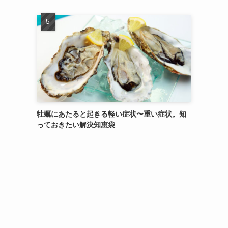
牡蠣にあたると起きる軽い症状〜重い症状。知
っておきたい解決知恵袋