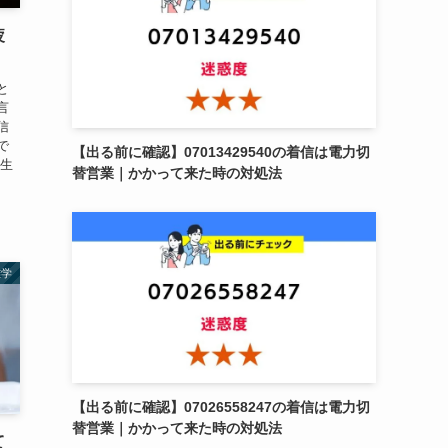
疲
と
言
信
で
【出る前に確認】07013429540の着信は電力切
の生
替営業｜かかって来た時の対処法
雑学
【出る前に確認】07026558247の着信は電力切
替営業｜かかって来た時の対処法
て