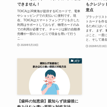
できません！
もクレジッ
意点
TOICAはJR東海が提供するICカードで、電車
やショッピングでの支払いに便利です。現
ブラックリス
在、TOICAはスマートフォンアプリを介した
トカードを作
利用はサポートしておらず、物理カードのみ
るためにはい
での利用が必要です。 チャージは駅の自動券
ます。 まず、
売機や一部のコンビニで現金を用いて行う
ぶこと、一度
こ...
と、そして過去
2026年5月19日
2026年5月19日
雑学
【歯科の知恵袋】親知らず抜歯後に
飲み込むと痛い原因と対処方法