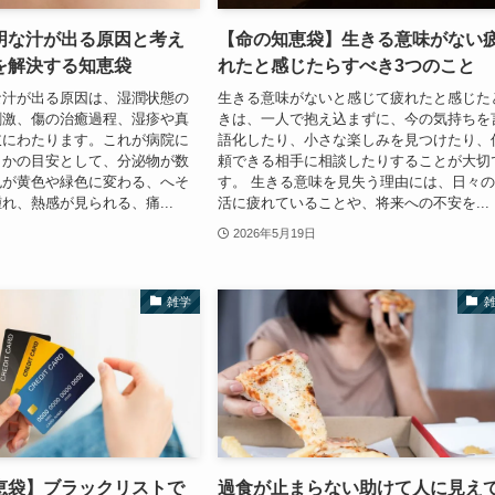
明な汁が出る原因と考え
【命の知恵袋】生きる意味がない
を解決する知恵袋
れたと感じたらすべき3つのこと
な汁が出る原因は、湿潤状態の
生きる意味がないと感じて疲れたと感じた
刺激、傷の治癒過程、湿疹や真
きは、一人で抱え込まずに、今の気持ちを
岐にわたります。これが病院に
語化したり、小さな楽しみを見つけたり、
うかの目安として、分泌物が数
頼できる相手に相談したりすることが大切
色が黄色や緑色に変わる、へそ
す。 生きる意味を見失う理由には、日々
れ、熱感が見られる、痛...
活に疲れていることや、将来への不安を...
2026年5月19日
雑学
恵袋】ブラックリストで
過食が止まらない助けて人に見え