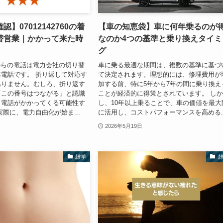
】07012142760の着
【車の知恵袋】車に何年乗るのが
替営業｜かかって来た時
なのか4つの基準と乗り換えタイミ
グ
760からの電話は電力会社の切り替
車に乗る最適な期間は、複数の基準に基づ
電話です。 折り返して対応す
て決定されます。理想的には、修理費用が
ありません。むしろ、折り返す
加する前、特に5年から7年の間に乗り換え
「この番号はつながる」と認識
ことが経済的に得策とされています。 し
し電話がかかってくる可能性す
し、10年以上乗ることで、車の価値を最大
実際に、電力自由化が始ま...
に活用し、コストパフォーマンスを高める..
2026年5月19日
雑学