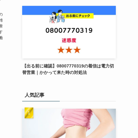
の
雑
療
す
働
【出る前に確認】08007770319の着信は電力切
替営業｜かかって来た時の対処法
人気記事