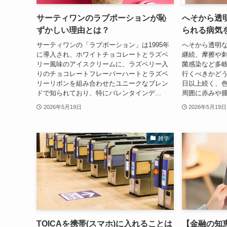
サーティワンのラブポーションが恥
へそから透
ずかしい理由とは？
られる病気
サーティワンの「ラブポーション」は1995年
へそから透明
に導入され、ホワイトチョコレートとラズベ
継続、摩擦や
リー風味のアイスクリームに、ラズベリー入
菌感染など多
りのチョコレートフレーバーハートとラズベ
行くべきかど
リーリボンを組み合わせたユニークなブレン
日以上続く、
ドで知られており、特にバレンタインデ...
周囲に赤みや腫
2026年5月19日
2026年5月19日
雑学
TOICAを携帯(スマホ)に入れることは
【金融の知