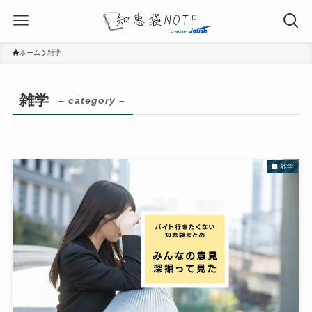
ホーム
雑学
雑学
– category –
雑学