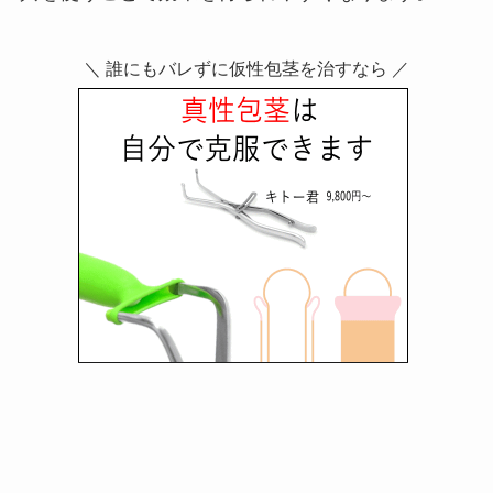
＼ 誰にもバレずに仮性包茎を治すなら ／