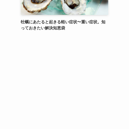
牡蠣にあたると起きる軽い症状〜重い症状。知
っておきたい解決知恵袋