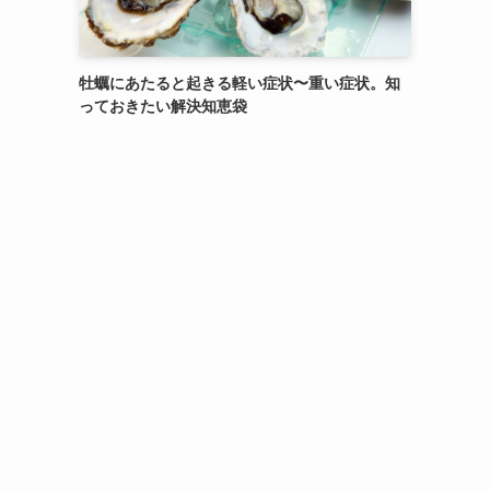
牡蠣にあたると起きる軽い症状〜重い症状。知
っておきたい解決知恵袋