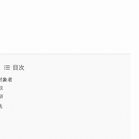
目次
対象者
説
額
法