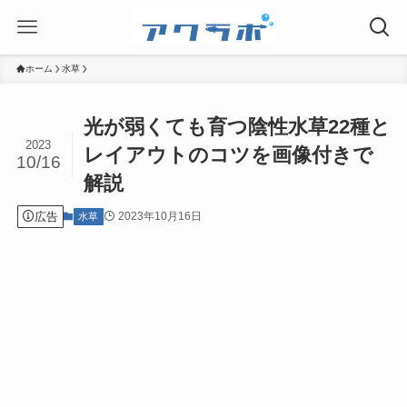
ホーム
水草
光が弱くても育つ陰性水草22種と
2023
レイアウトのコツを画像付きで
10/16
解説
広告
2023年10月16日
水草