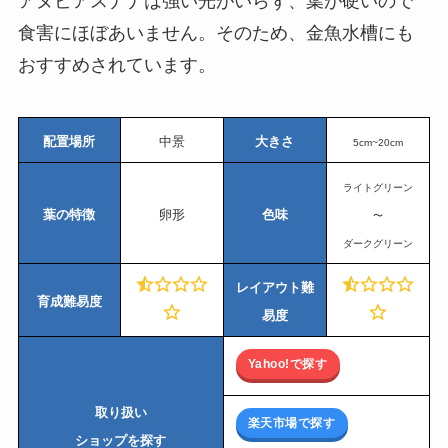
アヌビアスナナは強い光がいらず、葉が硬いので
食害にほぼあいません。そのため、金魚水槽にも
おすすめされています。
配置場所
中景
大きさ
5cm~20cm
ライトグリーン
葉の特徴
卵形
色味
〜
ダークグリーン
レイアウト難
育成難易度
易度
Yahoo!で探す
取り扱い
楽天市場で探す
ショップを探す