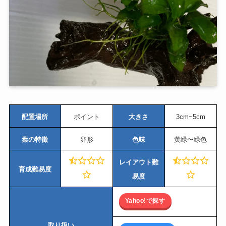
配置場所
ポイント
大きさ
3cm~5cm
葉の特徴
卵形
色味
黄緑〜緑色
レイアウト難
育成難易度
易度
Yahoo!で探す
取り扱い