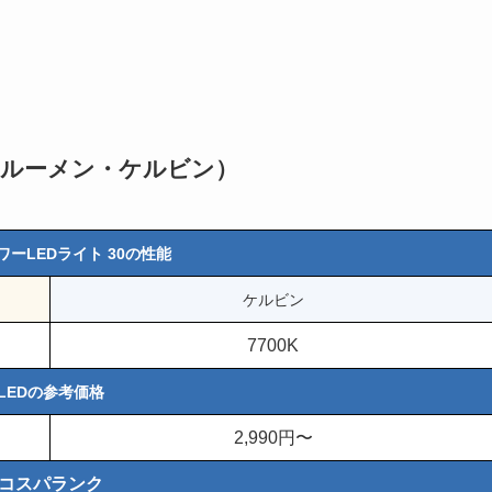
能（ルーメン・ケルビン）
ワーLEDライト 30の性能
ケルビン
7700K
LEDの参考価格
2,990円〜
コスパランク