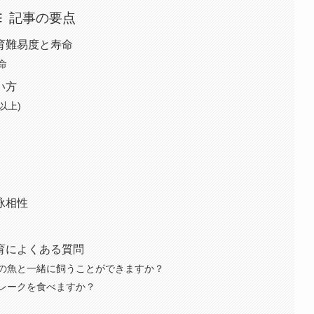
記事の要点
育難易度と寿命
命
い方
以上)
泳相性
育によくある質問
の魚と一緒に飼うことができますか？
レークを食べますか？