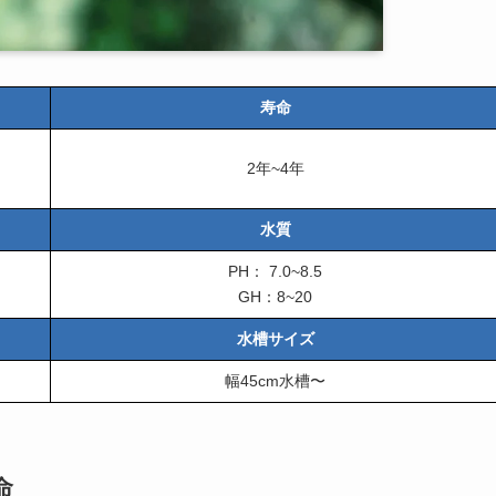
寿命
2年~4年
水質
PH： 7.0~8.5
GH：8~20
水槽サイズ
幅45cm水槽〜
命