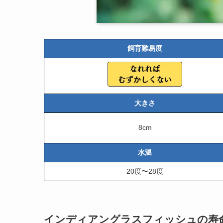
飼育難易度
大きさ
8cm
水温
20度〜28度
インディアングラスフィッシュの寿