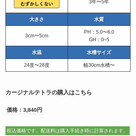
3年〜5年
大きさ
水質
PH：5.0〜6.0
3cm〜5cm
GH：0~5
水温
水槽サイズ
24度〜28度
幅30cm水槽〜
カージナルテトラの購入はこちら
価格：3,840円
税込価格です。配送料は購入手続き時に計算されます。